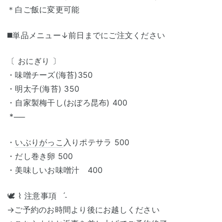
＊白ご飯に変更可能
◼️単品メニュー↓前日までにご注文ください
〔 おにぎり 〕
・味噌チーズ(海苔)350
・明太子(海苔) 350
・自家製梅干し(おぼろ昆布) 400
*──
・
いぶりがっこ
入りポテサラ 500
・だし巻き卵 500
・美味しいお味噌汁 400
🕊 ⌇ 注意事項 ˊ˗ ⁡
→ご予約のお時間より後にお越しください