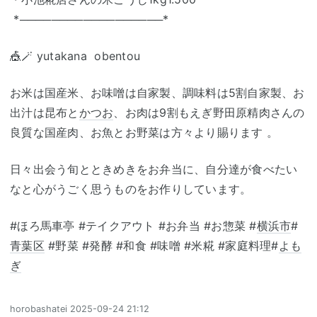
*──────────────────*
🎪🪄 yutakana obentou
お米は国産米、お味噌は自家製、調味料は5割自家製、お
出汁は昆布と
かつお
、お肉は9割もえぎ野田原精肉さんの
良質な国産肉、お魚とお野菜は方々より賜ります 。
日々出会う旬とときめきをお弁当に、自分達が食べたい
なと心がうごく思うものをお作りしています。
#ほろ馬車亭 #テイクアウト #お弁当 #お惣菜 #
横浜市
#
青葉区
#野菜 #発酵 #和食 #味噌 #米糀 #家庭料理#
よも
ぎ
horobashatei
2025-09-24 21:12