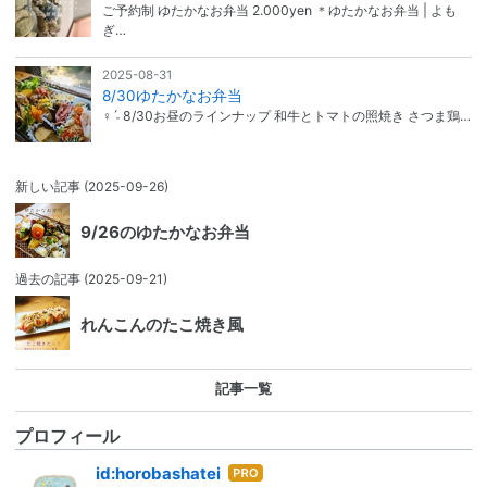
ご予約制 ゆたかなお弁当 2.000yen ＊ゆたかなお弁当 | よも
ぎ…
2025-08-31
8/30ゆたかなお弁当
‍♀️ˊ˗ 8/30お昼のラインナップ 和牛とトマトの照焼き さつま鶏…
新しい記事
(2025-09-26)
9/26のゆたかなお弁当
過去の記事
(2025-09-21)
れんこんのたこ焼き風
記事一覧
プロフィール
はて
id:horobashatei