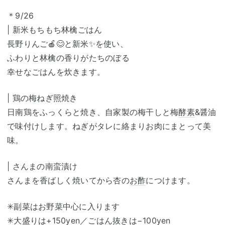
＊9/26
| 新米もちもち林檎ごはん
長野りんご🍎😊と新米✨️を使い、
ふわりと林檎の香りがたちのぼる
幸せなごはんを炊きます。
| 鶏の梅ねぎ照焼き
日南鶏をふっくらと焼き、自家製の梅干しと梅
酵素
&醤油
で味付けします。ねぎがタレに絡まりお肉にまとって美
味。
| さんまの南蛮漬け
さんまを香ばしく焼いてから杏の
お酢
につけます。
✳副菜はお野菜中心に入ります
✳大盛りは+150yen／ごはん抜きは−100yen