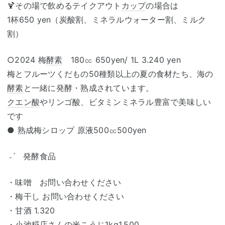
🍹その場で飲めるテイクアウト
カップ
の場合は
1杯650 yen（炭酸割、ミネラルウォーター割、ミルク
割）
○2024 梅
酵素
180㏄ 650yen/ 1L 3.240 yen
梅とフルーツくだもの50種類以上の夏の食材たち、海の
酵素
と一緒に発酵・熟成されています。
クエン酸
やリンゴ酸、ビタミンミネラル豊富で美味しい
です
● 熟成梅シロップ 原液500㏄500yen
˗ˋ 発酵食品
・味噌 お問い合わせください
・梅干し お問い合わせください
・甘酒 1.320
・小池糀店さんの米こうじ1kg1.500