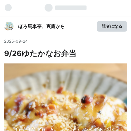
ほろ馬車亭、裏庭から
読者になる
2025
-
09
-
24
9/26ゆたかなお弁当